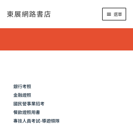
跳
跳
東展網路書店
選單
至
至
導
主
網路書店
覽
要
展
列
內
開
書籍修正
容
子
考試資訊總覽
選
單
銀行考照
金融證照
國民營事業招考
餐飲證照用書
專技人員考試-導遊領隊