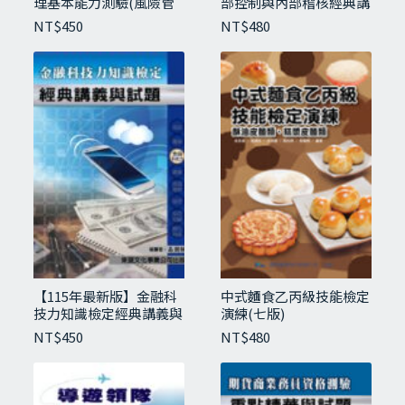
理基本能力測驗(風險管
部控制與內部稽核經典講
理制度與實務)
義
NT$
450
NT$
480
【115年最新版】金融科
中式麵食乙丙級技能檢定
技力知識檢定經典講義與
演練(七版)
試題
NT$
450
NT$
480