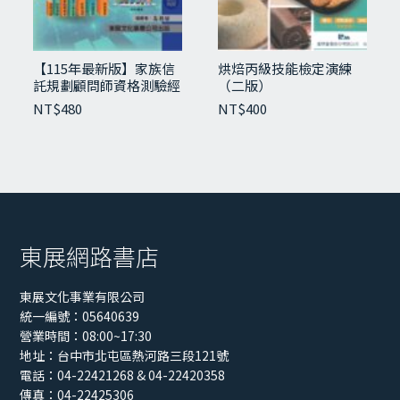
B7-3 熱抹茶拿鐵
B7-4 蜜桃冰沙
B7-5 柳橙蘇打
B7-6 冰奶蓋綠茶
【115年最新版】家族信
烘焙丙級技能檢定演練
託規劃顧問師資格測驗經
（二版）
B8-1 冰拿鐵咖啡
典講義與試題
NT$
480
NT$
400
B8-2 冰椰果奶茶
B8-3 冰奶蓋紅茶
B8-4 熱桂花紅茶
B8-5 莫西多檸檬冰沙
B8-6 冰玻瑰紅茶
B9-1 蛋蜜汁
B9-2 香蕉西瓜盤
東展網路書店
B9-3 冰綠茶
B9-4 冰紅茶 B9-5 鳳梨冰沙
東展文化事業有限公司
B9-6 熱拿鐵咖啡
統一編號：05640639
B10-1 鳳梨霜汁
營業時間：08:00~17:30
地址：
台中市北屯區熱河路三段121號
B10-2 愛爾蘭咖啡冰沙
電話：04-22421268 & 04-22420358
B10-3 鳳梨蛋蜜汁
傳真：04-22425306