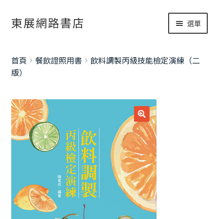
跳
跳
東展網路書店
選單
至
至
導
主
網路書店
覽
要
展
首頁
餐飲證照用書
飲料調製丙級技能檢定演練（二
列
內
開
書籍修正
版）
容
子
考試資訊總覽
選
單