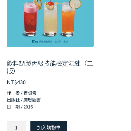
飲料調製丙級技能檢定演練（二
版）
NT$
430
作 者 / 曾俊奇
出版社 / 廣懋圖書
日 期 / 2016
飲
加入購物車