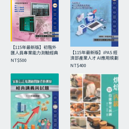
A4-2 雪莉登波
A4-3 柳橙鳳梨船
A4-4 冰阿薩姆紅茶
A4-5 熱桔茶
A4-6 冰白爵奶茶
A5-1 維也納熱咖啡
A5-2 冰水蜜桃紅茶
【115年最新版】初階外
A5-3 冰黑森林果粒茶
【115年最新版】iPAS 經
匯人員專業能力測驗經典
A5-4 皇家熱奶茶
濟部產業人才 AI應用規劃
講義與試題
NT$
500
師(初級)
A5-5 純真瑪莉
NT$
400
A5-6 木瓜牛奶 A6-1 冰杏仁奶茶
A6-2 熱黑森林果粒茶
A6-3 紫蘇梅冰沙
A6-4 冰蜜桃比妮
A6-5 柳橙鳳梨盤
A6-6 濾杯式熱咖啡
B7-1 冰檸檬綠茶
B7-2 冰蜂蜜紅茶