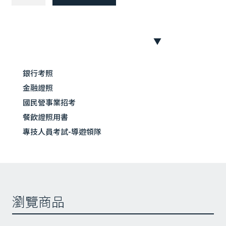
料
調
製
丙
級
術科篇
技
銀行考照
術科測試應檢人須知
能
茶的介紹
金融證照
檢
咖啡的介紹
定
國民營事業招考
檢定之機具、設備及材料的介紹
演
餐飲證照用書
基本容量換算
練
專技人員考試-導遊領隊
裝飾物製
（二
作咖啡的製作
版）
冰茶的製作
數
術科試題的分析
量
前置作業與善後處理的要領
瀏覽商品
術科的製作術科操作篇
A1-1 熱柳橙金桔汁
A1-2 抹茶可樂達