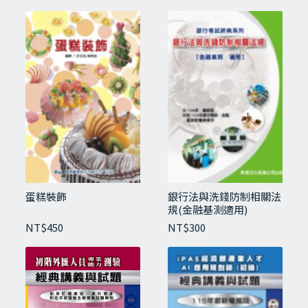
A1-3 奇異之吻
A1-4 柳橙玉兔盤
A1-5 冰蘋果紅茶
A1-6 冰榛果奶茶
A2-1 西瓜汁
A2-2 冰桂花紅茶
A2-3 冰珍珠奶茶
A2-4冰桔茶
A2-5 熱摩卡咖啡
A2-6 純真可樂達
A3-1 灰姑娘
蛋糕裝飾
銀行法與洗錢防制相關法
A3-2 西瓜鳳梨盤
規(金融基測適用)
A3-3 冰烏梅紅茶
NT$
450
NT$
300
A3-4 熱卡布奇諾咖啡
A3-5 冰香草奶茶
A3-6 冰蔓越莓黑森林果粒茶
A4-1 熱焦糖瑪奇朵咖啡