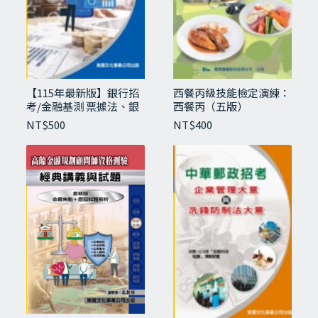
【115年最新版】銀行招
西餐丙級技能檢定演練：
考/金融基測 票據法、銀
西餐丙（五版）
行法與洗錢防制相關法規
NT$
500
NT$
400
烘焙乙級技能檢定演練（一版）
NT$
480