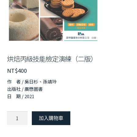
烘焙丙級技能檢定演練（二版）
NT$
400
作 者 / 吳日杉、孫靖玲
出版社 / 廣懋圖書
日 期 / 2021
烘
加入購物車
焙
丙