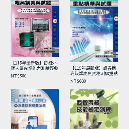
附錄
馬鈴薯甜甜圈（蛋糕式）、雙皮鳳梨派、
指形小西餅、三角鬆餅、重奶油
蛋糕、香草戚風蛋糕、葡萄乾戚風瑞士捲
計算卡
應檢須知
共同科試題（含詳解）
學科試題（含詳解）
【115年最新版】初階外
【115年最新版】證券商
匯人員專業能力測驗經典
高級業務員資格測驗重點
相關商品
講義與試題
NT$
500
精華與試題
NT$
680