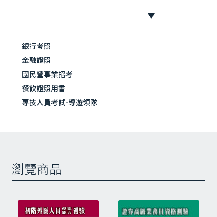
級
技
能
材料篇
檢
銀行考照
器具篇
定
機械設備篇
金融證照
演
烘焙基礎篇
練
國民營事業招考
（二
麵包試題注意事項
餐飲證照用書
版）
麵包產品題組
專技人員考試-導遊領隊
數
圓頂葡萄乾土司麵包、圓頂奶油土司、山
量
形白土司麵包、布丁餡甜麵包、
紅豆甜麵包、奶酥甜麵包、橄欖形餐包
西點．蛋糕試題注意事項
西點．蛋糕類產品題組
瀏覽商品
蒸烤雞蛋牛奶布丁、奶油空心餅（泡
芙）、檸檬布丁派、奶油大理石蛋糕
、海綿蛋糕、巧克力戚風蛋糕捲、香草天
使蛋糕