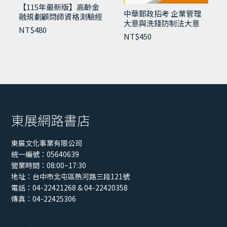
【115年最新版】高齡金
中華郵政招考 企業管理
融規劃顧問師資格測驗經
大意與洗錢防制法大意
典講義與試題
NT$
480
NT$
450
東展網路書店
東展文化事業有限公司
統一編號：05640639
營業時間：08:00~17:30
西餐丙級技能檢定演練：西餐丙（五版）
地址：
台中市北屯區熱河路三段121號
電話：04-22421268 & 04-22420358
NT$
400
傳真：04-22425306