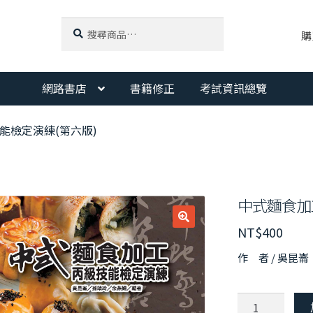
搜
搜
購
尋
尋
關
鍵
字:
網路書店
書籍修正
考試資訊總覽
能檢定演練(第六版)
中式麵食加
NT$
400
作 者 / 吳昆
中