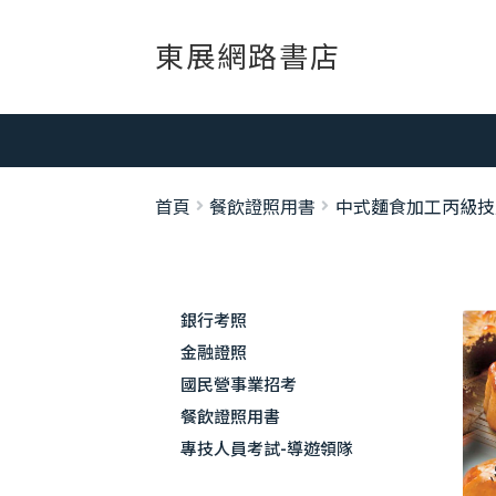
跳
跳
東展網路書店
至
至
導
主
覽
要
列
內
容
首頁
餐飲證照用書
中式麵食加工丙級技
銀行考照
金融證照
國民營事業招考
餐飲證照用書
專技人員考試-導遊領隊