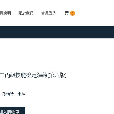
買說明
關於我們
會員登入
0
工丙級技能檢定演練(第六版)
崙．孫靖玲．余燕
加入購物車