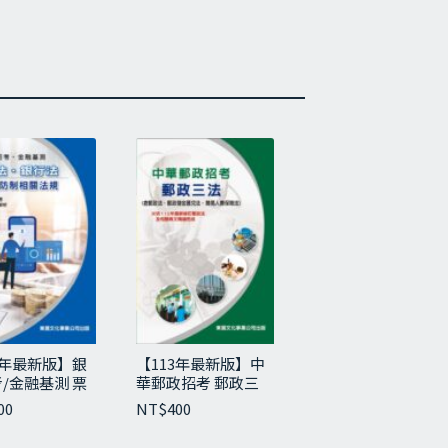
5年最新版】銀
【113年最新版】中
/金融基測 票
華郵政招考 郵政三
、銀行法與洗錢
法（含郵政法、郵政
00
NT$
400
相關法規
儲金匯兌法、簡易人
壽保險法）