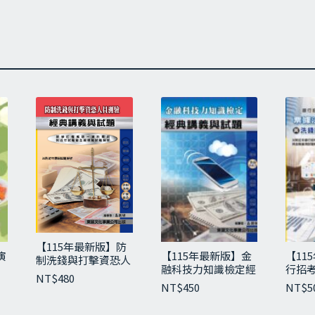
礎篇
式麵食—基礎操作篇
油皮製作
皮製作
酥製作
酥油皮分割
皮包油酥
麵麵糰製作
糰壓延
度計厚薄規用法
式麵食—實務操作篇
油皮、糕漿皮麵類
酥【096-970301G】
【115年最新版】防
演
【115年最新版】金
【11
酥【096-970302G】
制洗錢與打擊資恐人
）
融科技力知識檢定經
行招考
員測驗經典講義與試
椪（凸）【096-970303G】
NT$
480
典講義與試題
據法
題
NT$
450
NT$
5
豆沙月餅【096-970304G】
防制
【096-970301H】