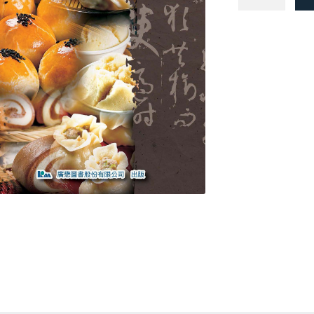
式
麵
食
加
工
丙
級
技
能
檢
定
演
練
(第
六
版)
數
料篇
量
具篇