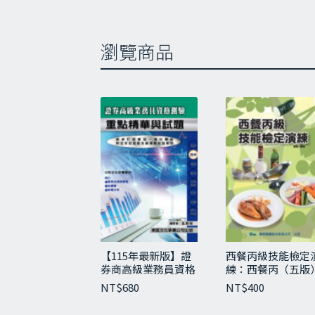
基
中
瀏覽商品
酥
油
油
油
油
捲
燙
麵
厚
中
酥
蛋黃
【115年最新版】證
西餐丙級技能檢定
菊花
券商高級業務員資格
練：西餐丙（五版
綠豆
測驗重點精華與試題
NT$
680
NT$
400
蘇式
桃酥