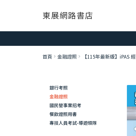
跳
跳
東展網路書店
至
至
導
主
覽
要
列
內
容
首頁
金融證照
【115年最新版】iPA
銀行考照
金融證照
國民營事業招考
餐飲證照用書
專技人員考試-導遊領隊