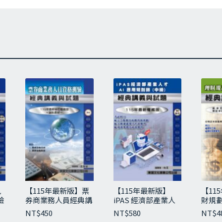
年來邁向淨零碳排已成為全球不可逆的發展趨勢，為滿足國內企
淨
24年推出iPAS淨零碳管理師能力認證，接著於2026年推出「中級
零
碳
錄–
規
科一 L21 節能減碳技術實務
劃
管
章(L211) 組織節能減碳策略
理
章(L212) 節能技術應用與能源管理
師
章(L213) 再生能源與綠電導入
經
典
科二 L22 碳管理制度與實務
講
章(L221) 碳規範實務與揭露準則
義
章(L222) 組織自願減量實務
與
試
章(L223) 永續供應鏈管理
題-
風
【115年最新版】票
【115年最新版】
【11
歷屆試題
中
驗
券商業務人員經典講
iPAS 經濟部產業人
財規
5年第1次淨零碳規劃管理師中級能力鑑定
級
義與試題
才 AI應用規劃師(中
經典
NT$
450
NT$
580
NT$
4
級)