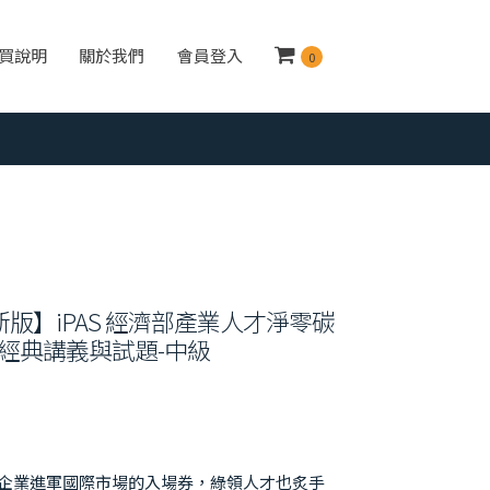
買說明
關於我們
會員登入
0
新版】iPAS 經濟部產業人才淨零碳
經典講義與試題-中級
企業進軍國際市場的入場券，綠領人才也炙手