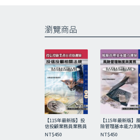
近
20
–目
瀏覽商品
★考
第一
第二
第三
★考
第一
第二
第三
【115年最新版】投
【115年最新版】
★
信投顧業務員業務員
險管理基本能力測
11
資格測驗(投信投顧
(風險管理制度與實
NT$
450
NT$
450
法規)
務)