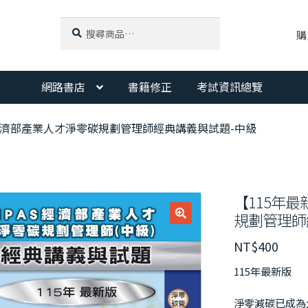
搜
搜
購
尋
尋
關
鍵
字:
網路書店
書籍修正
考試資訊總覽
S 經濟部產業人才淨零碳規劃管理師經典講義與試題-中級
【115年最
規劃管理師
NT$
400
115年最新版
淨零減碳已成為