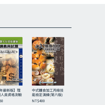
業對減碳規劃與碳管理的需求，經濟部於
-認證」
5年最新版】理
中式麵食加工丙級技
劃人員資格測驗
能檢定演練(第六版)
講義與試題
80
NT$
400