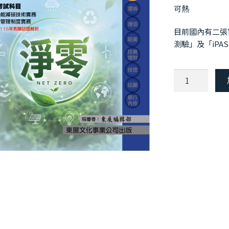
可熱
目前國內有二張
測驗」及「iPA
【115
年
最
新
版】
iPAS
經
濟
部
產
業
人
iPAS 經濟部產業人才淨零碳規劃管理師能力鑑定-初級★★ 參
才