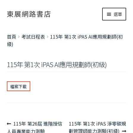
跳
跳
東展網路書店
選單
至
至
導
主
網路書店
覽
要
展
首頁
考試日程表
115年 第1次 iPAS AI應用規劃師(初
列
內
開
書籍修正
級)
容
子
考試資訊總覽
選
115年 第1次 iPAS AI應用規劃師(初級)
單
檔案下載
文
上
下
115年 第26屆 進階授信
115年 第1次 iPAS 淨零碳規
章
一
一
劃管理師能力測驗(初級)
人員專業能力測驗