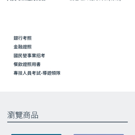
導
篇
篇
覽
文
文
章:
章:
銀行考照
金融證照
國民營事業招考
餐飲證照用書
專技人員考試-導遊領隊
瀏覽商品