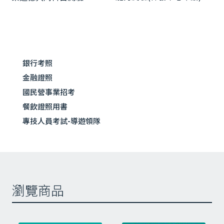
導
篇
篇
覽
文
文
章:
章:
銀行考照
金融證照
國民營事業招考
餐飲證照用書
專技人員考試-導遊領隊
瀏覽商品