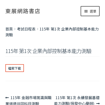
跳
跳
東展網路書店
選單
至
至
導
主
網路書店
覽
要
展
首頁
考試日程表
115年 第1次 企業內部控制基本能力
列
內
開
書籍修正
測驗
容
子
考試資訊總覽
選
115年 第1次 企業內部控制基本能力測驗
單
檔案下載
文
上
下
115年 金融市場常識與職
115年 第1次 永續發展基礎
章
一
一
能力測驗(保發中心舉辦)
業道德共同科目測驗