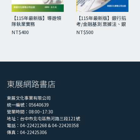
【115年最新版】導遊領
【115年最新版】銀行招
隊執業實務
考/金融基測 票據法、銀
行法與洗錢防制相關法規
NT$
400
NT$
500
東展網路書店
東展文化事業有限公司
統一編號：05640639
營業時間：08:00~17:30
地址：
台中市北屯區熱河路三段121號
電話：04-22421268 & 04-22420358
傳真：04-22425306