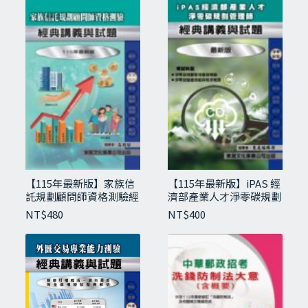
【115年最新版】家族信
【115年最新版】iPAS 經
託規劃顧問師資格測驗經
濟部產業人才淨零碳規劃
典講義與試題
管理師經典講義與試題-
NT$
480
NT$
400
初級