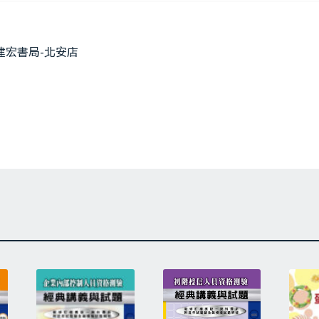
上
建宏書局-北安店
一
篇
文
章: