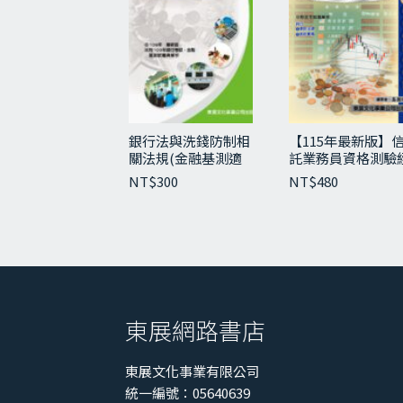
銀行法與洗錢防制相
【115年最新版】
關法規(金融基測適
託業務員資格測驗
用)
典講義與試題
NT$
300
NT$
480
東展網路書店
東展文化事業有限公司
統一編號：05640639