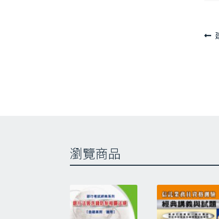
文
章
導
覽
瀏覽商品