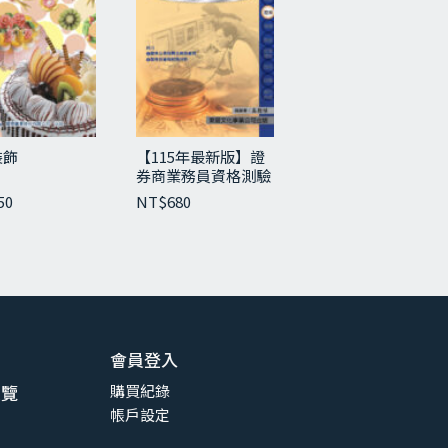
裝飾
【115年最新版】證
券商業務員資格測驗
重點精華與試題
50
NT$
680
會員登入
總覽
購買紀錄
帳戶設定