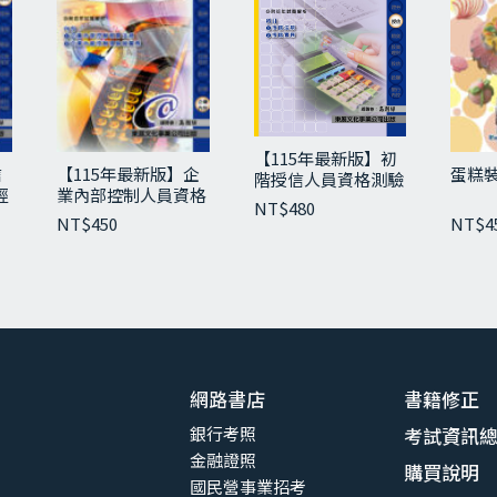
【115年最新版】初
信
【115年最新版】企
蛋糕
階授信人員資格測驗
經
業內部控制人員資格
經典講義與試題
NT$
480
測驗經典講義與試題
NT$
450
NT$
4
網路書店
書籍修正
銀行考照
考試資訊
金融證照
購買說明
國民營事業招考