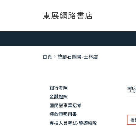
跳
跳
東展網路書店
至
至
導
主
覽
要
列
內
容
首頁
墊腳石圖書-士林店
墊
銀行考照
金融證照
國民營事業招考
餐飲證照用書
檔
專技人員考試-導遊領隊