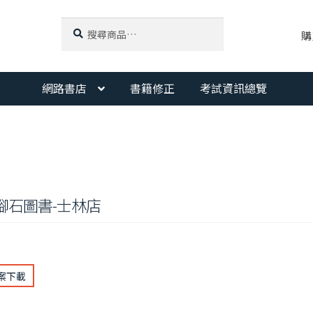
搜
搜
購
尋
尋
關
鍵
字:
網路書店
書籍修正
考試資訊總覽
腳石圖書-士林店
案下載