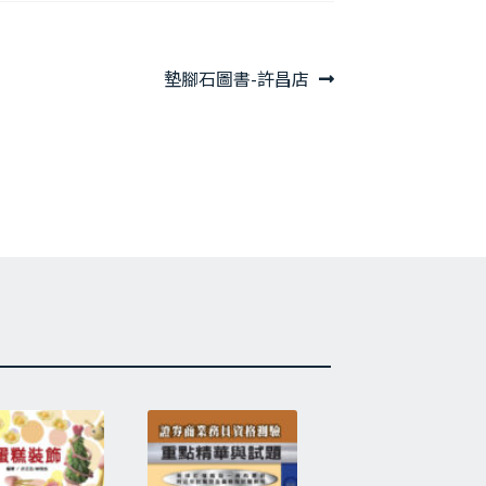
下
墊腳石圖書-許昌店
一
篇
文
章: