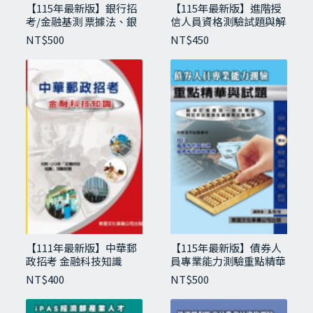
【115年最新版】銀行招
【115年最新版】進階授
考/金融基測 票據法、銀
信人員資格測驗試題與解
行法與洗錢防制相關法規
析
NT$
500
NT$
450
【115年最新版】股務人員專業能力測驗重點
精華與試題
NT$
450
【111年最新版】中華郵
【115年最新版】債券人
政招考 金融科技知識
員專業能力測驗重點精華
與試題
NT$
400
NT$
500