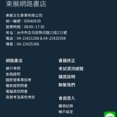
東展網路書店
東展文化事業有限公司
統一編號：05640639
營業時間：08:00~17:30
地址：
台中市北屯區熱河路三段121號
電話：04-22421268 & 04-22420358
傳真：04-22425306
【115年最新版】家族信託規劃顧問師資格測
驗經典講義與試題
網路書店
書籍修正
NT$
480
考試資訊總覽
銀行考照
金融證照
購買說明
國民營事業招考
聯繫我們
餐飲證照用書
電腦資訊用書
高普考及其他考試
會員登入
購買紀錄
帳戶設定