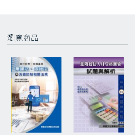
格
並均加以解析，經由更多的練習相信有助
測
於通過測驗
驗
試
相關商品
題
瀏覽商品
與
解
析
數
量