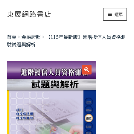
跳
跳
東展網路書店
選單
至
至
導
主
網路書店
覽
要
展
首頁
金融證照
【115年最新版】進階授信人員資格測
列
內
開
書籍修正
驗試題與解析
容
子
考試資訊總覽
選
單