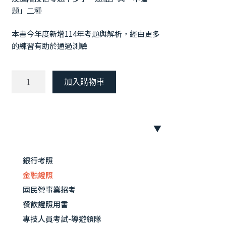
題」二種
本書今年度新增114年考題與解析，經由更多
的練習有助於通過測驗
【115
加入購物車
年
最
新
版】
進
授信人員專業能力測驗分為「初階授信人
階
銀行考照
員」與「進階授信人員」二個等級，測驗
授
範圍大致相同，主要差異在於題目的難易
金融證照
信
度以及進階授信考題中多了「題組」與
人
國民營事業招考
「申論題」二種。
員
餐飲證照用書
資
本書收集近年進階授信專業能力測驗試題
專技人員考試-導遊領隊