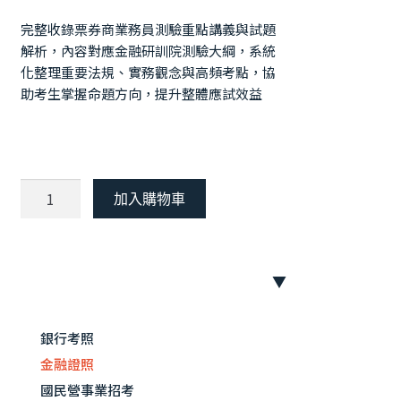
完整收錄票券商業務員測驗重點講義與試題
解析，內容對應金融研訓院測驗大綱，系統
化整理重要法規、實務觀念與高頻考點，協
助考生掌握命題方向，提升整體應試效益
【115
加入購物車
年
最
新
版】
票
115年版最新修法，完整收錄票券商業務
券
銀行考照
員測驗重點講義與試題解析，系統化整理
商
高頻考點與常考題型，協助考生精準掌握
金融證照
業
命題趨勢，有效提升備考效率與應試實力
務
國民營事業招考