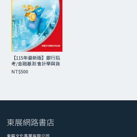
【115年最新版】金融市場常識與職業道德經
【115年最新版】銀行招
典講義與試題
考/金融基測 會計學與貨
幣銀行學
NT$
300
NT$
500
東展網路書店
東展文化事業有限公司