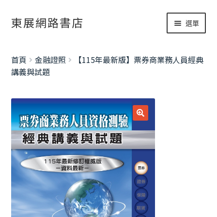
跳
跳
東展網路書店
選單
至
至
導
主
網路書店
覽
要
展
首頁
金融證照
【115年最新版】票券商業務人員經典
列
內
開
書籍修正
講義與試題
容
子
考試資訊總覽
選
單