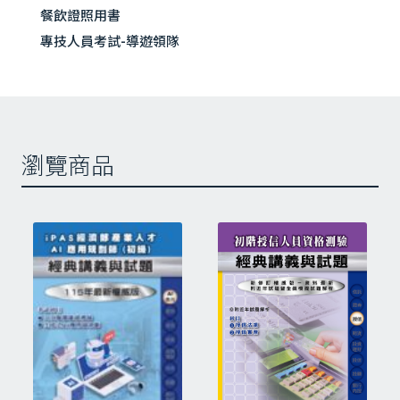
人
第一篇 票券金融法規
餐飲證照用書
員
專技人員考試-導遊領隊
第一章 票券金融管理法概述
經
第二章 票券金融公司之設立與管理
典
講
第三章 集中保管結算機構
義
第四章 短期票券發行登錄集中保管帳簿劃
與
瀏覽商品
撥作業
試
第二篇 票券金融實務
題
數
第一章 金融市場概論
量
第二章 票券初級市場與次級市場
第三章 總體經濟指標
第四章 債券的基本概念
第五章 債信評等與信用風險
第六章 利率風險的衡量