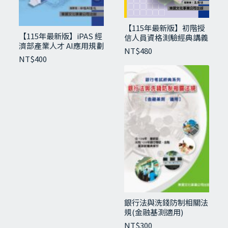
第七章 利率結構理論
第八章 衍生性金融商品
【115年最新版】初階授
第三篇 全真模擬試題
【115年最新版】iPAS 經
信人員資格測驗經典講義
濟部產業人才 AI應用規劃
與試題
NT$
480
師(初級)
相關商品
NT$
400
銀行法與洗錢防制相關法
規(金融基測適用)
NT$
300