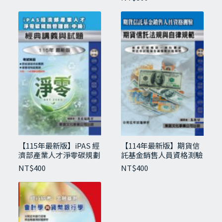
【115年最新版】期貨商業務員資格測驗重點
精華與試題
NT$
550
【115年最新版】iPAS 經
【114年最新版】期貨信
濟部產業人才淨零碳規劃
託基金銷售人員資格測驗
管理師經典講義與試題-
（期貨信託法規與自律規
NT$
400
NT$
400
中級
範）