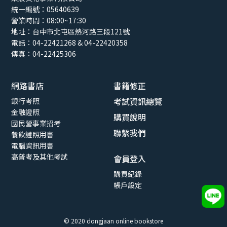
統一編號：05640639
營業時間：08:00~17:30
地址：
台中市北屯區熱河路三段121號
電話：04-22421268 & 04-22420358
傳真：04-22425306
網路書店
書籍修正
考試資訊總覽
銀行考照
金融證照
購買說明
【115年最新版】衍生性金融商品銷售人員資
國民營事業招考
格測驗
聯繫我們
餐飲證照用書
NT$
450
電腦資訊用書
高普考及其他考試
會員登入
購買紀錄
帳戶設定
© 2020 dongjaan online bookstore