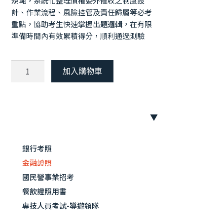
規範，系統化整理債權委外催收之制度設
計、作業流程、風險控管及責任歸屬等必考
重點，協助考生快速掌握出題邏輯，在有限
準備時間內有效累積得分，順利通過測驗
【115
加入購物車
年
最
新
版】
債
隨著金融機構不良債權管理與法遵要求日
權
銀行考照
益嚴謹，債權委外催收已成為考試中不可
委
忽視的重要主題，本書依據最新法規架構
金融證照
外
與實務規範，系統化整理債權委外催收之
催
國民營事業招考
制度設計、作業流程、風險控管及責任歸
收
餐飲證照用書
屬等必考重點
人
專技人員考試-導遊領隊
員
第一篇 催收基礎法規介紹