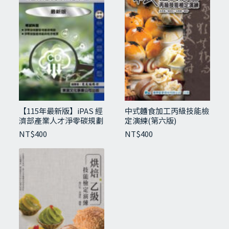
【115年最新版】iPAS 經
中式麵食加工丙級技能檢
濟部產業人才淨零碳規劃
定演練(第六版)
管理師經典講義與試題-
NT$
400
NT$
400
初級
【115年最新版】高齡金融規劃顧問師資格測
驗經典講義與試題
NT$
480