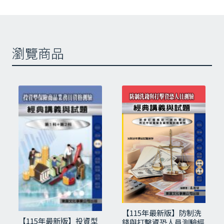
專
第二篇 催收準則與紀律規範
業
第三篇 個人資料保護法與催收規範
能
力
第四篇 消費者保護相關法令
瀏覽商品
測
第五篇 客訴處理及控管
驗
附錄
數
重點精華
量
綜合模擬測驗（第一回）
綜合模擬測驗（第二回）
綜合模擬測驗（第三回）
相關商品
【115年最新版】防制洗
【115年最新版】投資型
錢與打擊資恐人員測驗經