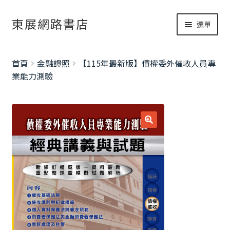
跳
跳
東展網路書店
選單
至
至
導
主
網路書店
覽
要
展
首頁
金融證照
【115年最新版】債權委外催收人員專
列
內
開
書籍修正
業能力測驗
容
子
考試資訊總覽
選
單