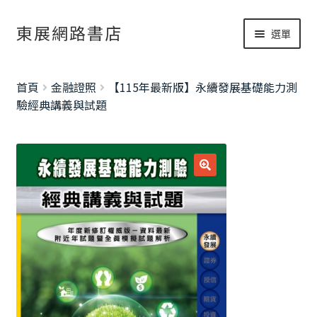
跳
跳
東展網路書店
選單
至
至
導
主
網路書店
覽
要
展
首頁
金融證照
【115年最新版】永續發展基礎能力測
列
內
開
書籍修正
驗經典講義與試題
容
子
考試資訊總覽
選
單