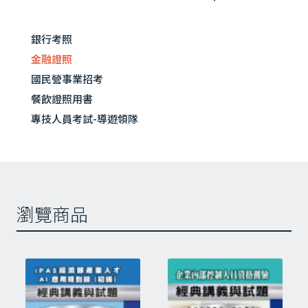
永
永續發展基礎能力測驗由財團法人中華民
續
銀行考照
國證券暨期貨市場發展基金會、財團法人
發
台灣金融研訓院、 財團法人保險事業發展
金融證照
展
中心 3 家機構聯合主辦。
基
國民營事業招考
礎
主辦方公佈之測驗內容及題組高達600頁
餐飲證照用書
能
左右，題目有1,000多題，多又龐雜，從聯
專技人員考試-導遊領隊
力
合國、歐盟到國際間各種氣候相關組織
測
及 我國政府所公佈的指引、法令、實際
驗
作法均在測驗範圍內。
經
筆者為了幫助有興趣考取證照的朋友，把
典
這些內容做有系統的整理，本書分為：
瀏覽商品
講
(一)內容重點；(二)立即練習；(三)全真模
義
擬試題。
與
因此本書在研讀時必須先將第一章至第四
試
章的「內容重點」及「立即練習」熟讀
題
後，再做全真模擬試題及歷屆考題。如此
數