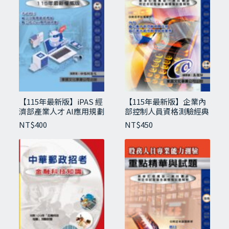
循序漸進，應可以順利取得證照。
量
-目錄-
第一章 永續基本概念
第二章 永續資訊揭露
第三章 永續風險管理與治理
第四章 永續金融
【115年最新版】iPAS 經
【115年最新版】企業內
★全真模擬試題
濟部產業人才 AI應用規劃
部控制人員資格測驗經典
師(初級)
講義與試題
NT$
400
NT$
450
★歷屆考題
相關商品