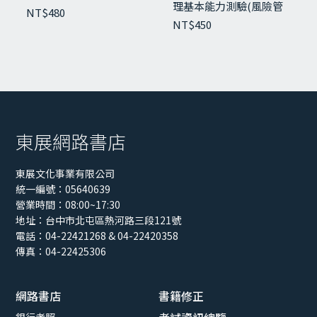
理基本能力測驗(風險管
與試題
NT$
480
理制度與實務)
NT$
450
東展網路書店
東展文化事業有限公司
統一編號：05640639
營業時間：08:00~17:30
地址：
台中市北屯區熱河路三段121號
電話：04-22421268 & 04-22420358
傳真：04-22425306
【115年最新版】債權委外催收人員專業能力
測驗
NT$
420
網路書店
書籍修正
銀行考照