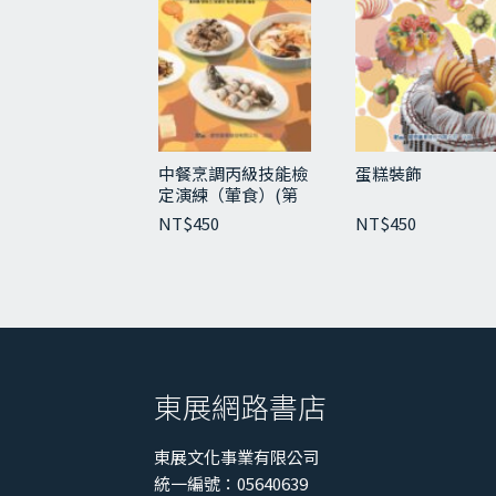
中餐烹調丙級技能檢
蛋糕裝飾
定演練（葷食）(第
三版)
NT$
450
NT$
450
東展網路書店
東展文化事業有限公司
統一編號：05640639