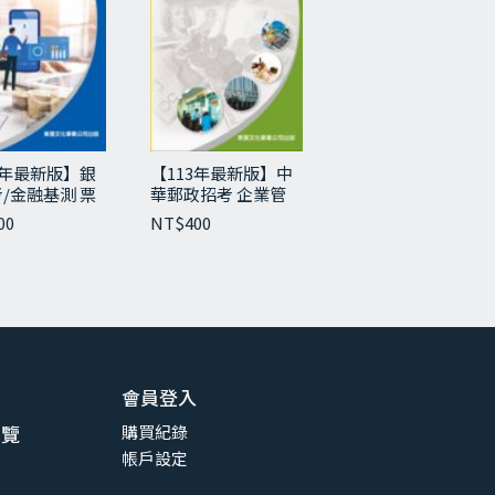
5年最新版】銀
【113年最新版】中
/金融基測 票
華郵政招考 企業管
、銀行法與洗錢
理大意
00
NT$
400
相關法規
會員登入
總覽
購買紀錄
帳戶設定