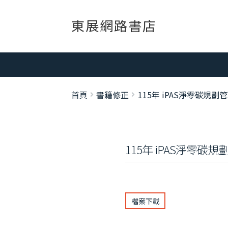
跳
跳
東展網路書店
至
至
導
主
覽
要
列
內
容
首頁
書籍修正
115年 iPAS淨零碳規劃
115年 iPAS淨零碳
檔案下載