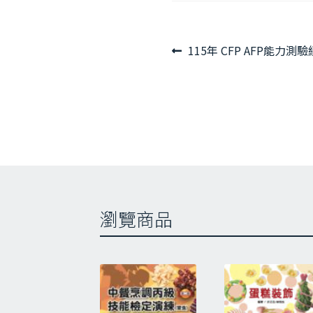
文
上
115年 CFP AFP能力
章
一
導
篇
覽
文
章:
瀏覽商品