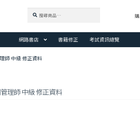
搜
搜
購
尋
尋
關
鍵
字:
網路書店
書籍修正
考試資訊總覽
管理師 中級 修正資料
規劃管理師 中級 修正資料