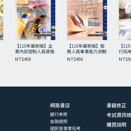
【115年最新版】企
【115年最新版】股
【11
業內部控制人員資格
務人員專業能力測驗
行招考
測驗經典講義與試題
重點精華與試題
據法
NT$
450
NT$
450
NT$
5
防制
網路書店
書籍修正
銀行考照
考試資訊
金融證照
購買說明
國民營事業招考