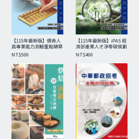
【115年最新版】債券人
【115年最新版】iPAS 經
員專業能力測驗重點精華
濟部產業人才淨零碳規劃
與試題
管理師經典講義與試題-
NT$
500
NT$
400
初級