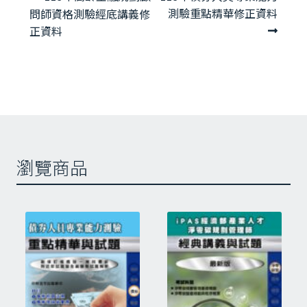
章
一
一
測驗重點精華修正資料
問師資格測驗經底講義修
導
篇
篇
正資料
覽
文
文
章:
章:
瀏覽商品