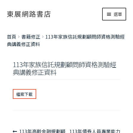
跳
跳
東展網路書店
選單
至
至
導
主
網路書店
覽
要
展
首頁
書籍修正
113年家族信託規劃顧問師資格測驗經
列
內
開
書籍修正
典講義修正資料
容
子
考試資訊總覽
選
113年家族信託規劃顧問師資格測驗經
單
典講義修正資料
檔案下載
文
上
下
113年高齡金融規劃顧
113年債券人員專業能力