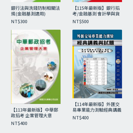
銀行法與洗錢防制相關法
【115年最新版】銀行招
規(金融基測適用)
考/金融基測 會計學與貨
幣銀行學
NT$
300
NT$
500
【114年最新版】外匯交
易專業能力測驗經典講義
【113年最新版】中華郵
與試題
政招考 企業管理大意
NT$
400
NT$
400