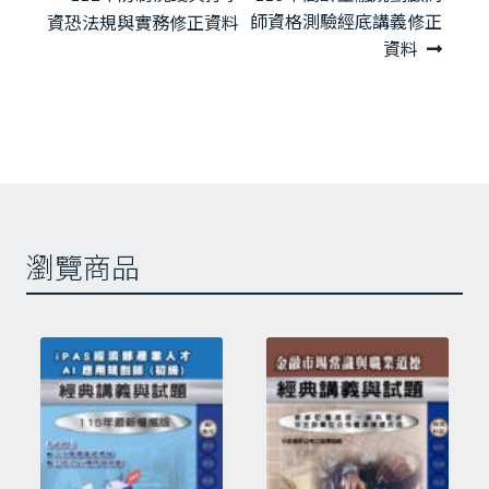
章
一
一
師資格測驗經底講義修正
資恐法規與實務修正資料
導
篇
篇
資料
覽
文
文
章:
章:
瀏覽商品