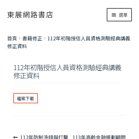
跳
跳
東展網路書店
選單
至
至
導
主
網路書店
覽
要
展
首頁
書籍修正
112年初階授信人員資格測驗經典講義
列
內
開
書籍修正
修正資料
容
子
考試資訊總覽
選
112年初階授信人員資格測驗經典講義
單
修正資料
檔案下載
文
上
下
112年防制洗錢與打擊
113年高齡金融規劃顧問