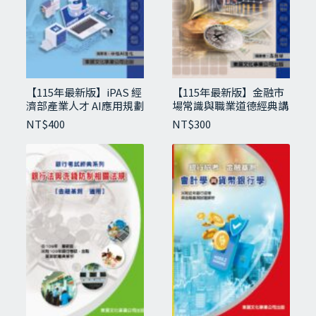
【115年最新版】iPAS 經
【115年最新版】金融市
濟部產業人才 AI應用規劃
場常識與職業道德經典講
師(初級)
義與試題
NT$
400
NT$
300