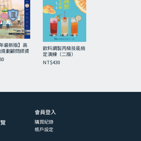
5年最新版】高
飲料調製丙級技能檢
融規劃顧問師資
定演練（二版）
驗經典講義與試
80
NT$
430
會員登入
總覽
購買紀錄
帳戶設定