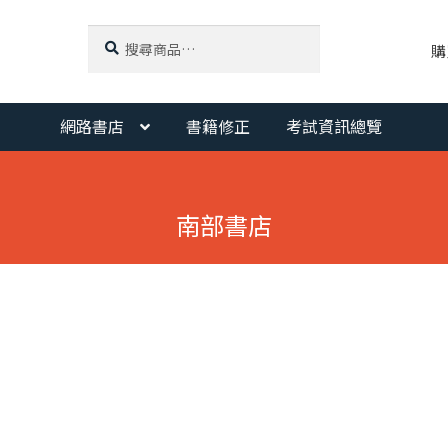
搜
搜
購
尋
尋
關
鍵
字:
網路書店
書籍修正
考試資訊總覽
南部書店